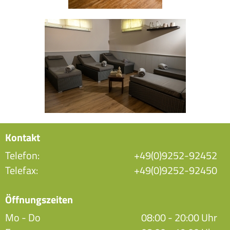
Kontakt
Telefon:
+49(0)9252-92452
Telefax:
+49(0)9252-92450
Öffnungszeiten
Mo - Do
08:00 - 20:00 Uhr